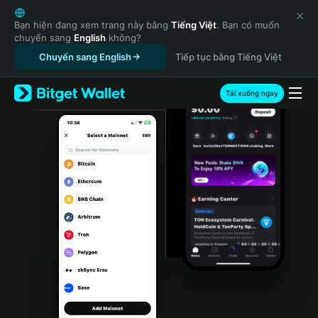
English
日本語
Bạn hiện đang xem trang này bằng
Tiếng Việt
. Bạn có muốn
chuyển sang
English
không?
Tiếng Việt
Chuyển sang English
Tiếp tục bằng Tiếng Việt
Русский
Español (Latinoamérica)
Türkçe
Tải xuống ngay
Italiano
Français
Deutsch
简体中文
繁體中文
Português (Portugal)
Bahasa Indonesia
ภาษาไทย
हिन्दी
বাংলা
Español
Português (Brasil)
Español (Argentina)