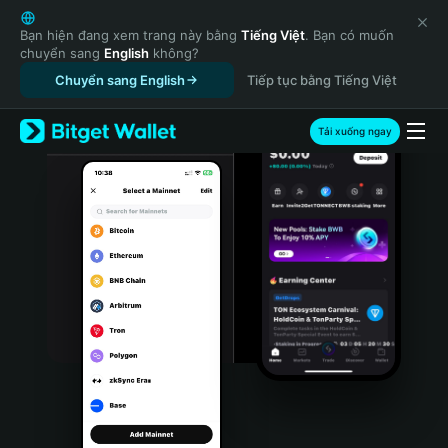
English
日本語
Bạn hiện đang xem trang này bằng
Tiếng Việt
. Bạn có muốn
chuyển sang
English
không?
Tiếng Việt
Chuyển sang English
Tiếp tục bằng Tiếng Việt
Русский
Español (Latinoamérica)
Türkçe
Tải xuống ngay
Italiano
Français
Deutsch
简体中文
繁體中文
Português (Portugal)
Bahasa Indonesia
ภาษาไทย
हिन्दी
বাংলা
Español
Português (Brasil)
Español (Argentina)