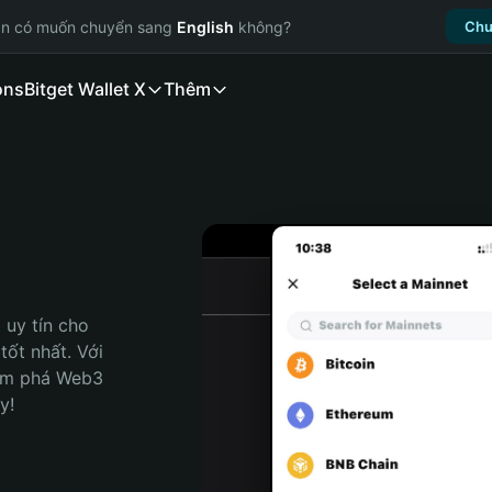
ạn có muốn chuyển sang
English
không?
Chu
ons
Bitget Wallet X
Thêm
uy tín cho 
ốt nhất. Với 
ám phá Web3 
y!