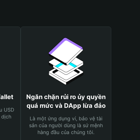
allet
Ngăn chặn rủi ro ủy quyền
quá mức và DApp lừa đảo
ệu USD
 dịch
Là một ứng dụng ví, bảo vệ tài
sản của người dùng là sứ mệnh
hàng đầu của chúng tôi.