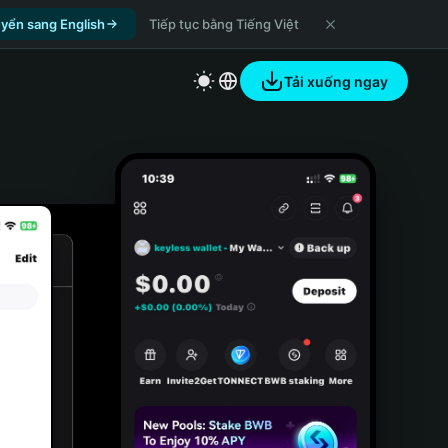
yển sang English
Tiếp tục bằng Tiếng Việt
Tải xuống ngay