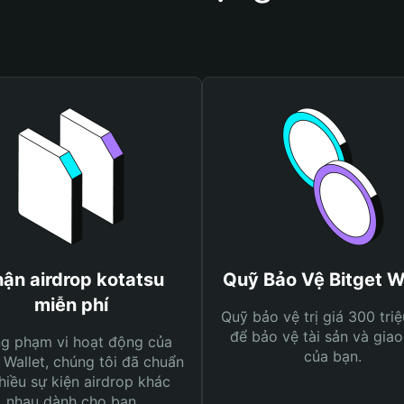
ận airdrop kotatsu
Quỹ Bảo Vệ Bitget W
miễn phí
Quỹ bảo vệ trị giá 300 tri
để bảo vệ tài sản và giao
ng phạm vi hoạt động của
của bạn.
 Wallet, chúng tôi đã chuẩn
hiều sự kiện airdrop khác
nhau dành cho bạn