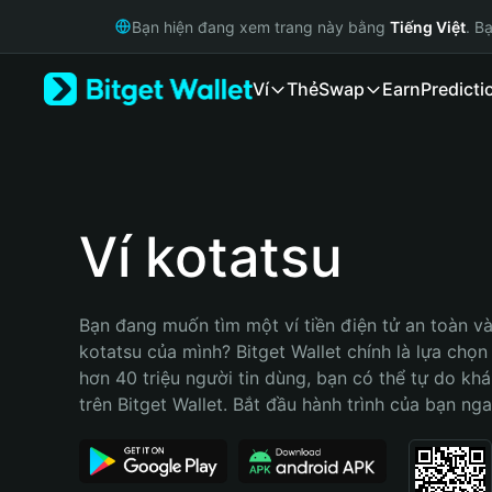
English
Bạn hiện đang xem trang này bằng
Tiếng Việt
. B
日本語
Tiếng Việt
Ví
Thẻ
Swap
Earn
Predicti
Русский
Español (Latinoamérica)
Türkçe
Italiano
Français
Deutsch
Ví kotatsu
简体中文
繁體中文
Português (Portugal)
Bạn đang muốn tìm một ví tiền điện tử an toàn và 
Bahasa Indonesia
kotatsu của mình? Bitget Wallet chính là lựa chọn t
ภาษาไทย
hơn 40 triệu người tin dùng, bạn có thể tự do kh
हिन्दी
trên Bitget Wallet. Bắt đầu hành trình của bạn nga
বাংলা
Español
Português (Brasil)
Español (Argentina)