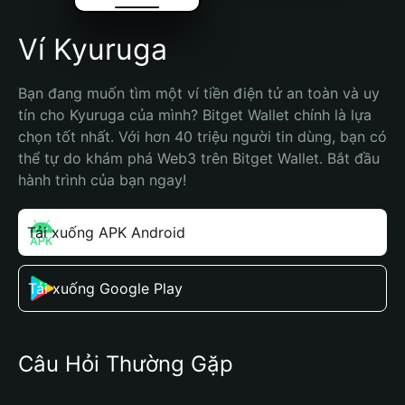
Ví Kyuruga
Bạn đang muốn tìm một ví tiền điện tử an toàn và uy 
tín cho Kyuruga của mình? Bitget Wallet chính là lựa 
chọn tốt nhất. Với hơn 40 triệu người tin dùng, bạn có 
thể tự do khám phá Web3 trên Bitget Wallet. Bắt đầu 
hành trình của bạn ngay!
Tải xuống APK Android
Tải xuống Google Play
Câu Hỏi Thường Gặp