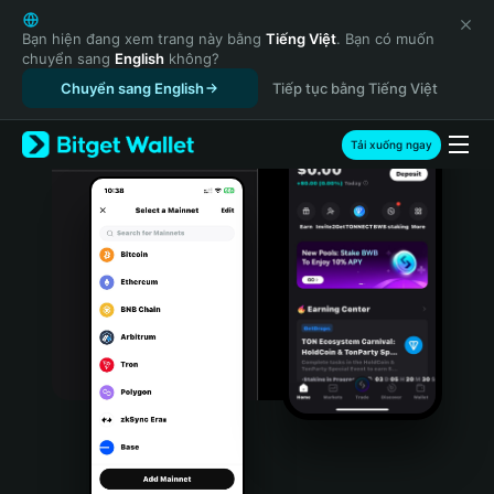
English
日本語
Bạn hiện đang xem trang này bằng
Tiếng Việt
. Bạn có muốn
chuyển sang
English
không?
Tiếng Việt
Chuyển sang English
Tiếp tục bằng Tiếng Việt
Русский
Español (Latinoamérica)
Türkçe
Tải xuống ngay
Italiano
Français
Deutsch
简体中文
繁體中文
Português (Portugal)
Bahasa Indonesia
ภาษาไทย
हिन्दी
বাংলা
Español
Português (Brasil)
Español (Argentina)