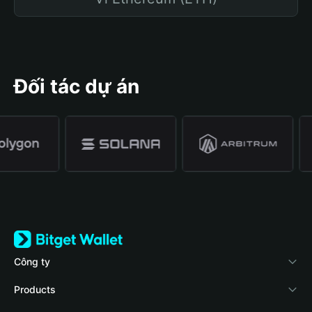
Đối tác dự án
Công ty
Về Bitget Wallet
Products