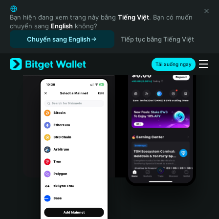
English
日本語
Bạn hiện đang xem trang này bằng
Tiếng Việt
. Bạn có muốn
chuyển sang
English
không?
Tiếng Việt
Chuyển sang English
Tiếp tục bằng Tiếng Việt
Русский
Español (Latinoamérica)
Türkçe
Tải xuống ngay
Italiano
Français
Deutsch
简体中文
繁體中文
Português (Portugal)
Bahasa Indonesia
ภาษาไทย
हिन्दी
বাংলা
Español
Português (Brasil)
Español (Argentina)