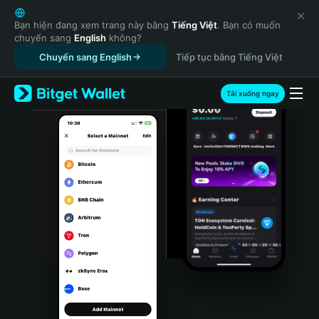
English
日本語
Bạn hiện đang xem trang này bằng
Tiếng Việt
. Bạn có muốn
chuyển sang
English
không?
Tiếng Việt
Chuyển sang English
Tiếp tục bằng Tiếng Việt
Русский
Español (Latinoamérica)
Türkçe
Tải xuống ngay
Italiano
Français
Deutsch
简体中文
繁體中文
Português (Portugal)
Bahasa Indonesia
ภาษาไทย
हिन्दी
বাংলা
Español
Português (Brasil)
Español (Argentina)