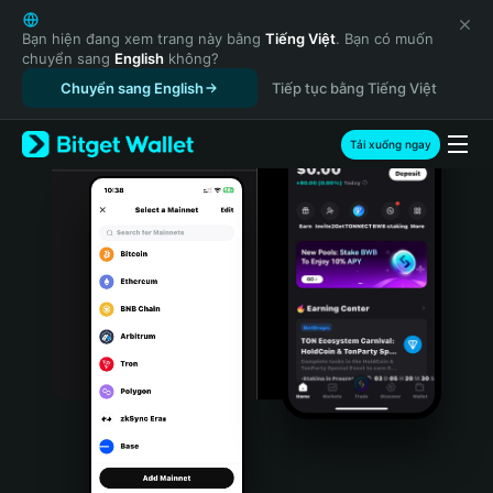
English
日本語
Bạn hiện đang xem trang này bằng
Tiếng Việt
. Bạn có muốn
chuyển sang
English
không?
Tiếng Việt
Chuyển sang English
Tiếp tục bằng Tiếng Việt
Русский
Español (Latinoamérica)
Türkçe
Tải xuống ngay
Italiano
Français
Deutsch
简体中文
繁體中文
Português (Portugal)
Bahasa Indonesia
ภาษาไทย
हिन्दी
বাংলা
Español
Português (Brasil)
Español (Argentina)