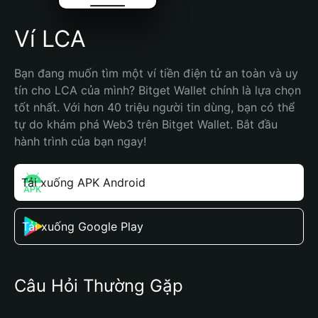
Ví LCA
Bạn đang muốn tìm một ví tiền điện tử an toàn và uy 
tín cho LCA của mình? Bitget Wallet chính là lựa chọn 
tốt nhất. Với hơn 40 triệu người tin dùng, bạn có thể 
tự do khám phá Web3 trên Bitget Wallet. Bắt đầu 
hành trình của bạn ngay!
Tải xuống APK Android
Tải xuống Google Play
Câu Hỏi Thường Gặp