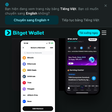
English
日本語
Bạn hiện đang xem trang này bằng
Tiếng Việt
. Bạn có muốn
chuyển sang
English
không?
Tiếng Việt
Chuyển sang English
Tiếp tục bằng Tiếng Việt
Русский
Español (Latinoamérica)
Türkçe
Tải xuống ngay
Italiano
Français
Deutsch
简体中文
繁體中文
Português (Portugal)
Bahasa Indonesia
ภาษาไทย
हिन्दी
বাংলা
Español
Português (Brasil)
Español (Argentina)