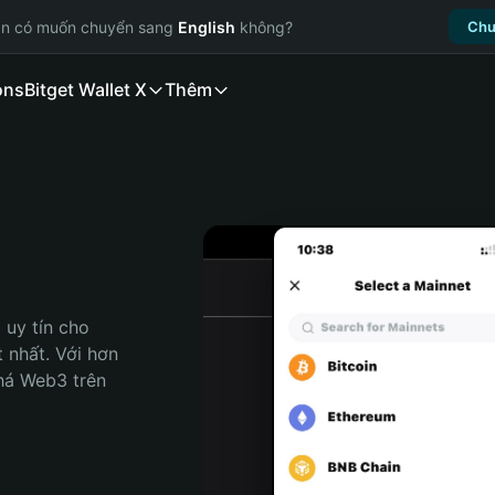
ạn có muốn chuyển sang
English
không?
Chu
ons
Bitget Wallet X
Thêm
uy tín cho 
 nhất. Với hơn 
há Web3 trên 