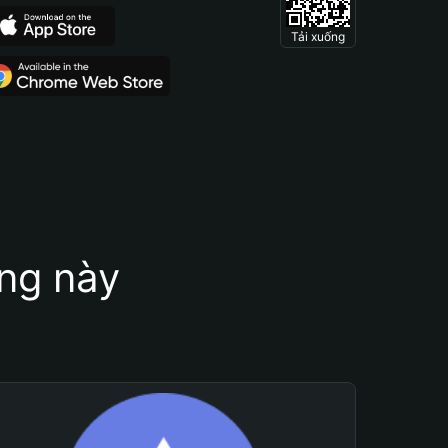
Tải xuống
ung này