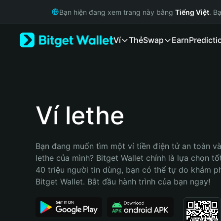
English
Bạn hiện đang xem trang này bằng
Tiếng Việt
. B
日本語
Tiếng Việt
Ví
Thẻ
Swap
Earn
Predicti
Русский
Español (Latinoamérica)
Türkçe
Italiano
Français
Deutsch
Ví lethe
简体中文
繁體中文
Português (Portugal)
Bạn đang muốn tìm một ví tiền điện tử an toàn và 
Bahasa Indonesia
lethe của mình? Bitget Wallet chính là lựa chọn tốt
ภาษาไทย
40 triệu người tin dùng, bạn có thể tự do khám p
हिन्दी
Bitget Wallet. Bắt đầu hành trình của bạn ngay!
বাংলা
Español
Português (Brasil)
Español (Argentina)