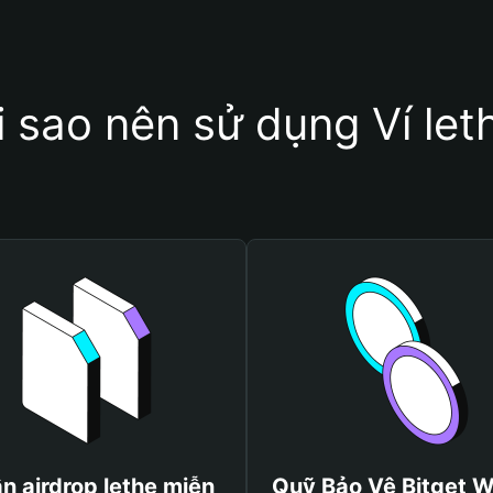
i sao nên sử dụng Ví let
n airdrop lethe miễn
Quỹ Bảo Vệ Bitget W