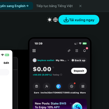
yển sang English
Tiếp tục bằng Tiếng Việt
Tải xuống ngay