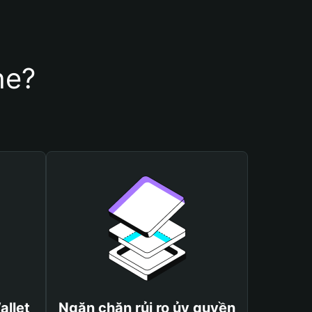
he?
allet
Ngăn chặn rủi ro ủy quyền