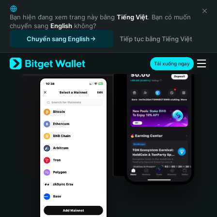
English
日本語
Bạn hiện đang xem trang này bằng
Tiếng Việt
. Bạn có muốn
chuyển sang
English
không?
Tiếng Việt
Chuyển sang English
Tiếp tục bằng Tiếng Việt
Русский
Español (Latinoamérica)
Türkçe
Tải xuống ngay
Italiano
Français
Deutsch
简体中文
繁體中文
Português (Portugal)
Bahasa Indonesia
ภาษาไทย
हिन्दी
বাংলা
Español
Português (Brasil)
Español (Argentina)