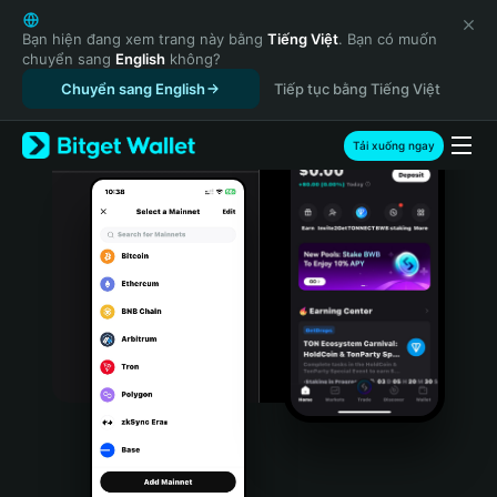
English
日本語
Bạn hiện đang xem trang này bằng
Tiếng Việt
. Bạn có muốn
chuyển sang
English
không?
Tiếng Việt
Chuyển sang English
Tiếp tục bằng Tiếng Việt
Русский
Español (Latinoamérica)
Türkçe
Tải xuống ngay
Italiano
Français
Deutsch
简体中文
繁體中文
Português (Portugal)
Bahasa Indonesia
ภาษาไทย
हिन्दी
বাংলা
Español
Português (Brasil)
Español (Argentina)