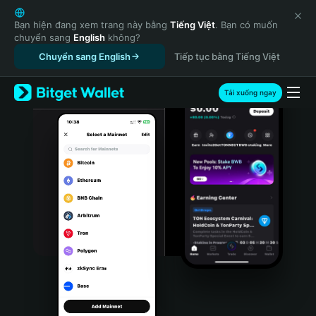
English
日本語
Bạn hiện đang xem trang này bằng
Tiếng Việt
. Bạn có muốn
chuyển sang
English
không?
Tiếng Việt
Chuyển sang English
Tiếp tục bằng Tiếng Việt
Русский
Español (Latinoamérica)
Türkçe
Tải xuống ngay
Italiano
Français
Deutsch
简体中文
繁體中文
Português (Portugal)
Bahasa Indonesia
ภาษาไทย
हिन्दी
বাংলা
Español
Português (Brasil)
Español (Argentina)