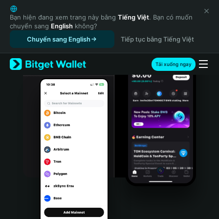
English
日本語
Bạn hiện đang xem trang này bằng
Tiếng Việt
. Bạn có muốn
chuyển sang
English
không?
Tiếng Việt
Chuyển sang English
Tiếp tục bằng Tiếng Việt
Русский
Español (Latinoamérica)
Türkçe
Tải xuống ngay
Italiano
Français
Deutsch
简体中文
繁體中文
Português (Portugal)
Bahasa Indonesia
ภาษาไทย
हिन्दी
বাংলা
Español
Português (Brasil)
Español (Argentina)