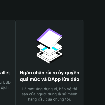
allet
Ngăn chặn rủi ro ủy quyền
quá mức và DApp lừa đảo
ệu USD
 dịch
Là một ứng dụng ví, bảo vệ tài
sản của người dùng là sứ mệnh
hàng đầu của chúng tôi.