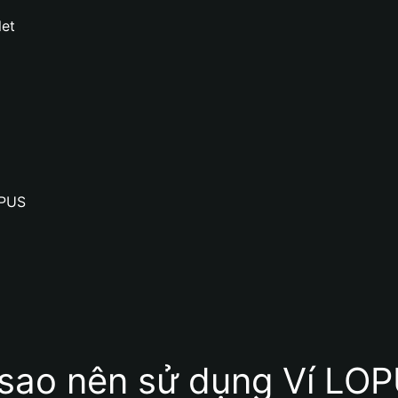
let
OPUS
 sao nên sử dụng Ví LO