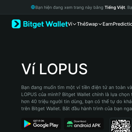
English
Bạn hiện đang xem trang này bằng
Tiếng Việt
. B
日本語
Tiếng Việt
Ví
Thẻ
Swap
Earn
Predicti
Русский
Español (Latinoamérica)
Türkçe
Italiano
Français
Deutsch
Ví LOPUS
简体中文
繁體中文
Português (Portugal)
Bạn đang muốn tìm một ví tiền điện tử an toàn và 
Bahasa Indonesia
LOPUS của mình? Bitget Wallet chính là lựa chọn tố
ภาษาไทย
hơn 40 triệu người tin dùng, bạn có thể tự do kh
हिन्दी
trên Bitget Wallet. Bắt đầu hành trình của bạn nga
বাংলা
Español
Português (Brasil)
Español (Argentina)