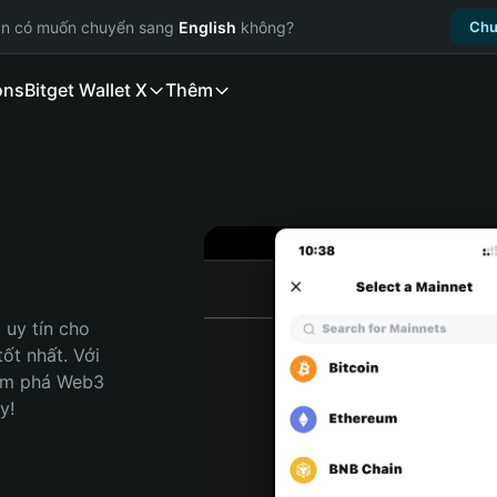
ạn có muốn chuyển sang
English
không?
Chu
ons
Bitget Wallet X
Thêm
uy tín cho 
t nhất. Với 
ám phá Web3 
y!