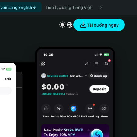
yển sang English
Tiếp tục bằng Tiếng Việt
Tải xuống ngay