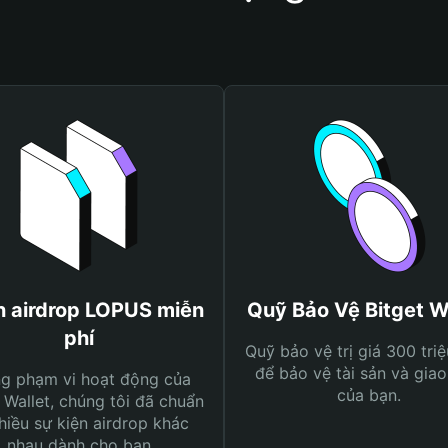
 airdrop LOPUS miễn
Quỹ Bảo Vệ Bitget W
phí
Quỹ bảo vệ trị giá 300 tri
để bảo vệ tài sản và giao
ng phạm vi hoạt động của
của bạn.
 Wallet, chúng tôi đã chuẩn
hiều sự kiện airdrop khác
nhau dành cho bạn