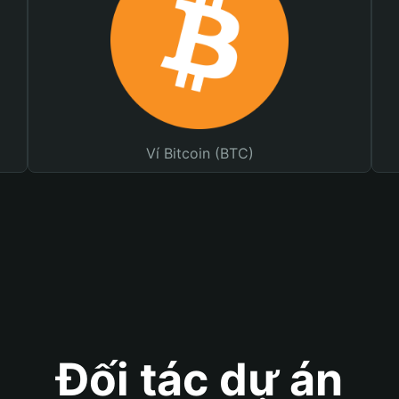
Ví Bitcoin (BTC)
Đối tác dự án