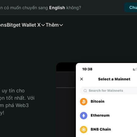
ạn có muốn chuyển sang
English
không?
Chu
ons
Bitget Wallet X
Thêm
uy tín cho 
n tốt nhất. Với 
ám phá Web3 
y!