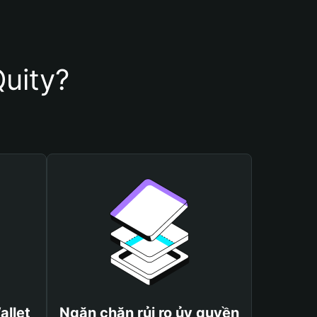
Quity?
allet
Ngăn chặn rủi ro ủy quyền