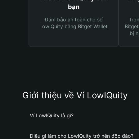
bạn
Đảm bảo an toàn cho số
Tro
LowIQuity bằng Bitget Wallet
Bitget
bị n
Giới thiệu về Ví LowIQuity
Ví LowIQuity là gì?
Điều gì làm cho LowIQuity trở nên độc đáo?