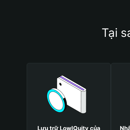
Tại s
Lưu trữ LowIQuity của
Nhậ