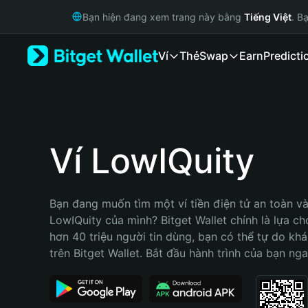
English
Bạn hiện đang xem trang này bằng
Tiếng Việt
. B
日本語
Tiếng Việt
Ví
Thẻ
Swap
Earn
Predicti
Русский
Español (Latinoamérica)
Türkçe
Italiano
Français
Deutsch
Ví LowIQuity
简体中文
繁體中文
Português (Portugal)
Bạn đang muốn tìm một ví tiền điện tử an toàn và 
Bahasa Indonesia
LowIQuity của mình? Bitget Wallet chính là lựa chọ
ภาษาไทย
hơn 40 triệu người tin dùng, bạn có thể tự do kh
हिन्दी
trên Bitget Wallet. Bắt đầu hành trình của bạn nga
বাংলা
Español
Português (Brasil)
Español (Argentina)