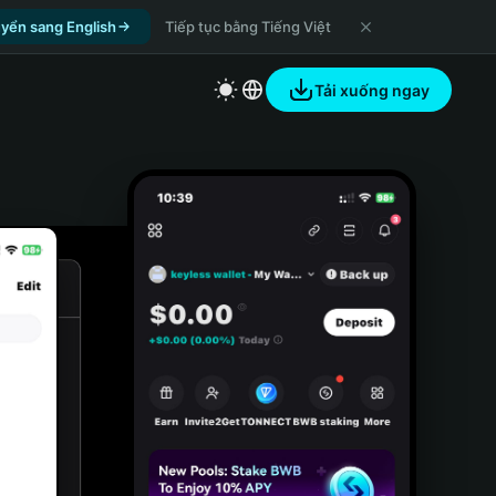
yển sang English
Tiếp tục bằng Tiếng Việt
Tải xuống ngay