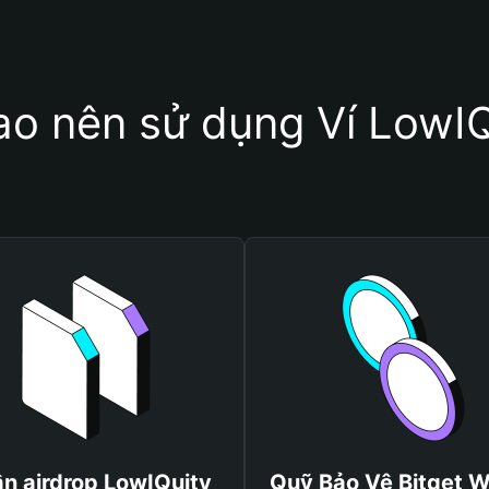
ao nên sử dụng Ví LowI
n airdrop LowIQuity
Quỹ Bảo Vệ Bitget W