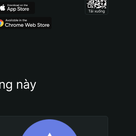
Tải xuống
ung này