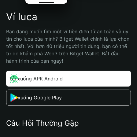
Ví luca
Bạn đang muốn tìm một ví tiền điện tử an toàn và uy 
tín cho luca của mình? Bitget Wallet chính là lựa chọn 
tốt nhất. Với hơn 40 triệu người tin dùng, bạn có thể 
tự do khám phá Web3 trên Bitget Wallet. Bắt đầu 
hành trình của bạn ngay!
Tải xuống APK Android
Tải xuống Google Play
Câu Hỏi Thường Gặp