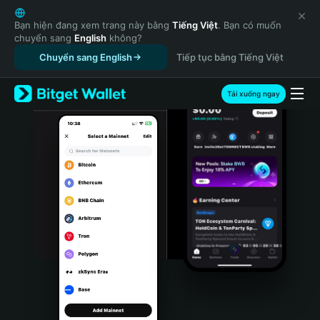
English
日本語
Bạn hiện đang xem trang này bằng
Tiếng Việt
. Bạn có muốn
chuyển sang
English
không?
Tiếng Việt
Chuyển sang English
Tiếp tục bằng Tiếng Việt
Русский
Español (Latinoamérica)
Türkçe
Tải xuống ngay
Italiano
Français
Deutsch
简体中文
繁體中文
Português (Portugal)
Bahasa Indonesia
ภาษาไทย
हिन्दी
বাংলা
Español
Português (Brasil)
Español (Argentina)