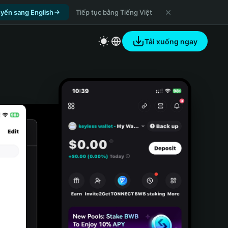
yển sang English
Tiếp tục bằng Tiếng Việt
Tải xuống ngay