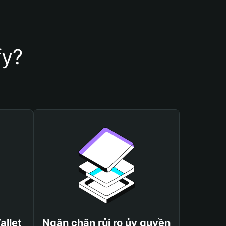
fy?
allet
Ngăn chặn rủi ro ủy quyền