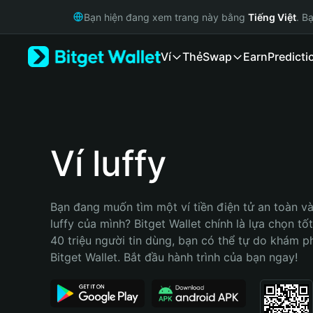
English
Bạn hiện đang xem trang này bằng
Tiếng Việt
. B
日本語
Tiếng Việt
Ví
Thẻ
Swap
Earn
Predicti
Русский
Español (Latinoamérica)
Türkçe
Italiano
Français
Deutsch
Ví luffy
简体中文
繁體中文
Português (Portugal)
Bạn đang muốn tìm một ví tiền điện tử an toàn và 
Bahasa Indonesia
luffy của mình? Bitget Wallet chính là lựa chọn tốt
ภาษาไทย
40 triệu người tin dùng, bạn có thể tự do khám p
हिन्दी
Bitget Wallet. Bắt đầu hành trình của bạn ngay!
বাংলা
Español
Português (Brasil)
Español (Argentina)