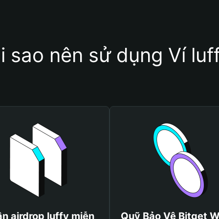
i sao nên sử dụng Ví luf
n airdrop luffy miễn
Quỹ Bảo Vệ Bitget W