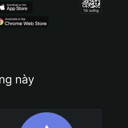
Tải xuống
ung này