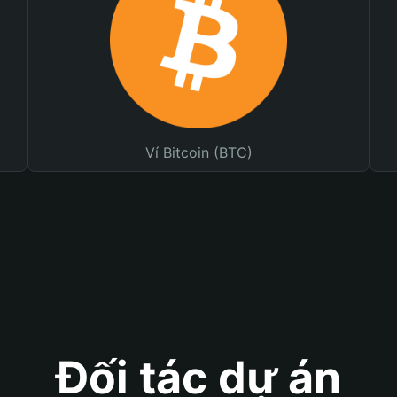
Ví Bitcoin (BTC)
Đối tác dự án