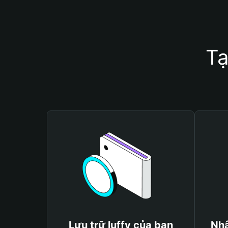
Tạ
Lưu trữ luffy của bạn
Nhậ