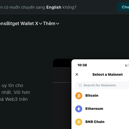
ạn có muốn chuyển sang
English
không?
Chu
ons
Bitget Wallet X
Thêm
uy tín cho 
 nhất. Với hơn 
há Web3 trên 