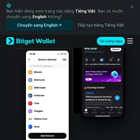
English
日本語
Bạn hiện đang xem trang này bằng
Tiếng Việt
. Bạn có muốn
chuyển sang
English
không?
Tiếng Việt
Chuyển sang English
Tiếp tục bằng Tiếng Việt
Русский
Español (Latinoamérica)
Türkçe
Tải xuống ngay
Italiano
Français
Deutsch
简体中文
繁體中文
Português (Portugal)
Bahasa Indonesia
ภาษาไทย
हिन्दी
বাংলা
Español
Português (Brasil)
Español (Argentina)