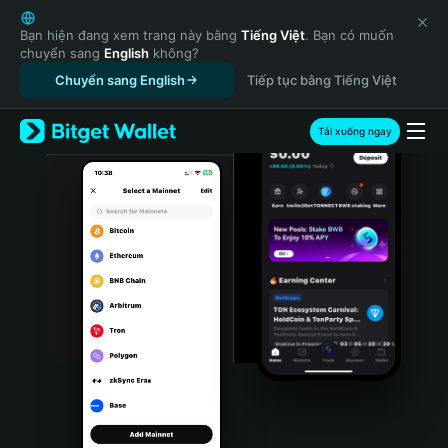
English
日本語
Bạn hiện đang xem trang này bằng
Tiếng Việt
. Bạn có muốn
chuyển sang
English
không?
Tiếng Việt
Chuyển sang English
Tiếp tục bằng Tiếng Việt
Русский
Español (Latinoamérica)
Türkçe
Tải xuống ngay
Italiano
Français
Deutsch
简体中文
繁體中文
Português (Portugal)
Bahasa Indonesia
ภาษาไทย
हिन्दी
বাংলা
Español
Português (Brasil)
Español (Argentina)