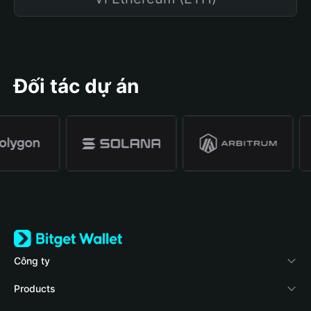
Đối tác dự án
Công ty
Về Bitget Wallet
Products