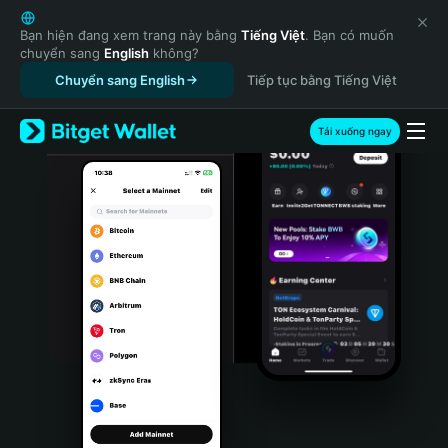
English
日本語
Bạn hiện đang xem trang này bằng
Tiếng Việt
. Bạn có muốn
chuyển sang
English
không?
Tiếng Việt
Chuyển sang English
Tiếp tục bằng Tiếng Việt
Русский
Español (Latinoamérica)
Türkçe
Tải xuống ngay
Italiano
Français
Deutsch
简体中文
繁體中文
Português (Portugal)
Bahasa Indonesia
ภาษาไทย
हिन्दी
বাংলা
Español
Português (Brasil)
Español (Argentina)