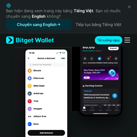
English
日本語
Bạn hiện đang xem trang này bằng
Tiếng Việt
. Bạn có muốn
chuyển sang
English
không?
Tiếng Việt
Chuyển sang English
Tiếp tục bằng Tiếng Việt
Русский
Español (Latinoamérica)
Türkçe
Tải xuống ngay
Italiano
Français
Deutsch
简体中文
繁體中文
Português (Portugal)
Bahasa Indonesia
ภาษาไทย
हिन्दी
বাংলা
Español
Português (Brasil)
Español (Argentina)