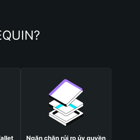
EQUIN?
allet
Ngăn chặn rủi ro ủy quyền