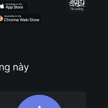
Tải xuống
ung này