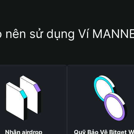
ao nên sử dụng Ví MANN
Nhận airdrop
Quỹ Bảo Vệ Bitget W