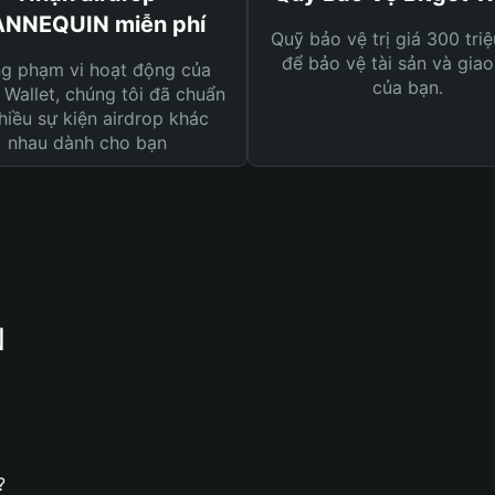
NNEQUIN miễn phí
Quỹ bảo vệ trị giá 300 tri
để bảo vệ tài sản và giao
ng phạm vi hoạt động của
của bạn.
 Wallet, chúng tôi đã chuẩn
hiều sự kiện airdrop khác
nhau dành cho bạn
N
?