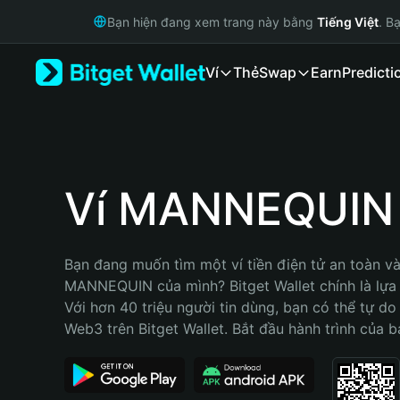
English
Bạn hiện đang xem trang này bằng
Tiếng Việt
. B
日本語
Tiếng Việt
Ví
Thẻ
Swap
Earn
Predicti
Русский
Español (Latinoamérica)
Türkçe
Italiano
Français
Deutsch
Ví MANNEQUIN
简体中文
繁體中文
Português (Portugal)
Bạn đang muốn tìm một ví tiền điện tử an toàn và 
Bahasa Indonesia
MANNEQUIN của mình? Bitget Wallet chính là lựa c
ภาษาไทย
Với hơn 40 triệu người tin dùng, bạn có thể tự do
हिन्दी
Web3 trên Bitget Wallet. Bắt đầu hành trình của b
বাংলা
Español
Português (Brasil)
Español (Argentina)