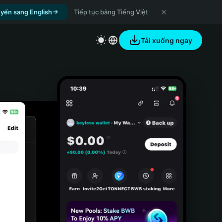
yển sang English
Tiếp tục bằng Tiếng Việt
Tải xuống ngay