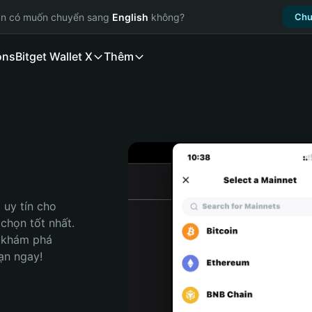
ạn có muốn chuyển sang
English
không?
Chu
ons
Bitget Wallet X
Thêm
uy tín cho 
họn tốt nhất. 
 khám phá 
ạn ngay!