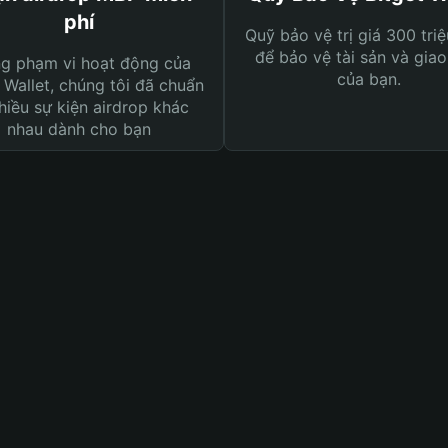
phí
Quỹ bảo vệ trị giá 300 tri
để bảo vệ tài sản và giao
ng phạm vi hoạt động của
của bạn.
 Wallet, chúng tôi đã chuẩn
hiều sự kiện airdrop khác
nhau dành cho bạn