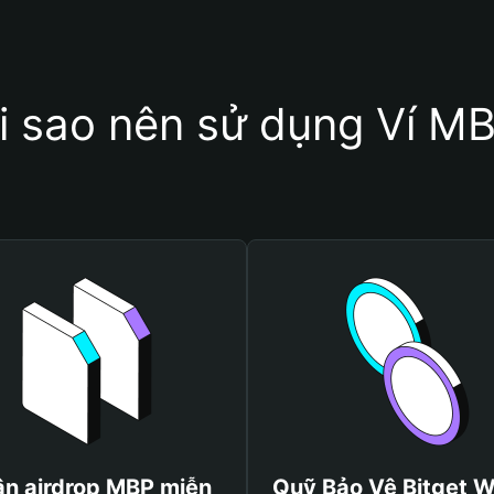
i sao nên sử dụng Ví M
n airdrop MBP miễn
Quỹ Bảo Vệ Bitget W