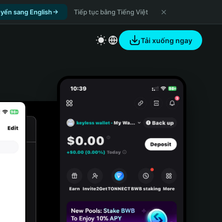
yển sang English
Tiếp tục bằng Tiếng Việt
Tải xuống ngay