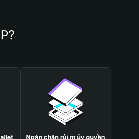
BP?
allet
Ngăn chặn rủi ro ủy quyền