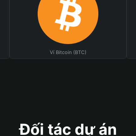
Ví Bitcoin (BTC)
Đối tác dự án