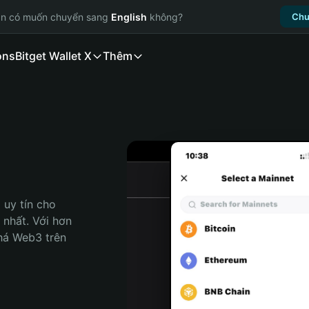
ạn có muốn chuyển sang
English
không?
Chu
ons
Bitget Wallet X
Thêm
uy tín cho 
nhất. Với hơn 
há Web3 trên 