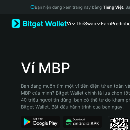
English
Bạn hiện đang xem trang này bằng
Tiếng Việt
. B
日本語
Tiếng Việt
Ví
Thẻ
Swap
Earn
Predicti
Русский
Español (Latinoamérica)
Türkçe
Italiano
Français
Deutsch
Ví MBP
简体中文
繁體中文
Português (Portugal)
Bạn đang muốn tìm một ví tiền điện tử an toàn và 
Bahasa Indonesia
MBP của mình? Bitget Wallet chính là lựa chọn tốt 
ภาษาไทย
40 triệu người tin dùng, bạn có thể tự do khám p
हिन्दी
Bitget Wallet. Bắt đầu hành trình của bạn ngay!
বাংলা
Español
Português (Brasil)
Español (Argentina)