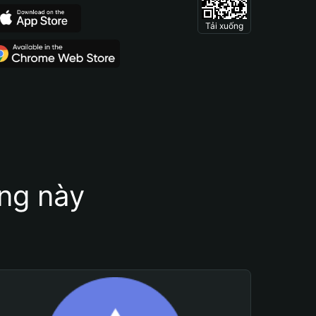
Tải xuống
ung này