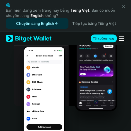
English
日本語
Bạn hiện đang xem trang này bằng
Tiếng Việt
. Bạn có muốn
chuyển sang
English
không?
Tiếng Việt
Chuyển sang English
Tiếp tục bằng Tiếng Việt
Русский
Español (Latinoamérica)
Türkçe
Tải xuống ngay
Italiano
Français
Deutsch
简体中文
繁體中文
Português (Portugal)
Bahasa Indonesia
ภาษาไทย
हिन्दी
বাংলা
Español
Português (Brasil)
Español (Argentina)