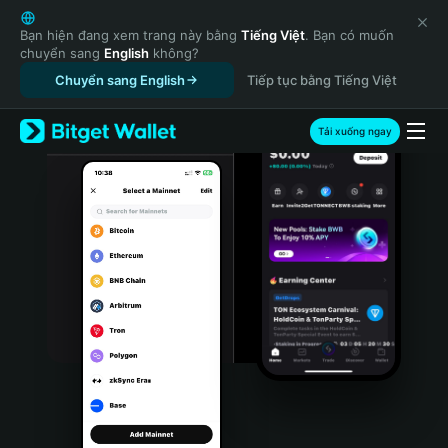
English
日本語
Bạn hiện đang xem trang này bằng
Tiếng Việt
. Bạn có muốn
chuyển sang
English
không?
Tiếng Việt
Chuyển sang English
Tiếp tục bằng Tiếng Việt
Русский
Español (Latinoamérica)
Türkçe
Tải xuống ngay
Italiano
Français
Deutsch
简体中文
繁體中文
Português (Portugal)
Bahasa Indonesia
ภาษาไทย
हिन्दी
বাংলা
Español
Português (Brasil)
Español (Argentina)