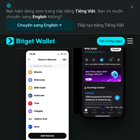
English
日本語
Bạn hiện đang xem trang này bằng
Tiếng Việt
. Bạn có muốn
chuyển sang
English
không?
Tiếng Việt
Chuyển sang English
Tiếp tục bằng Tiếng Việt
Русский
Español (Latinoamérica)
Türkçe
Tải xuống ngay
Italiano
Français
Deutsch
简体中文
繁體中文
Português (Portugal)
Bahasa Indonesia
ภาษาไทย
हिन्दी
বাংলা
Español
Português (Brasil)
Español (Argentina)