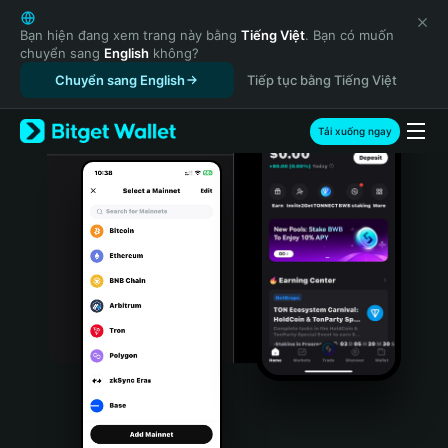
English
日本語
Bạn hiện đang xem trang này bằng
Tiếng Việt
. Bạn có muốn
chuyển sang
English
không?
Tiếng Việt
Chuyển sang English
Tiếp tục bằng Tiếng Việt
Русский
Español (Latinoamérica)
Türkçe
Tải xuống ngay
Italiano
Français
Deutsch
简体中文
繁體中文
Português (Portugal)
Bahasa Indonesia
ภาษาไทย
हिन्दी
বাংলা
Español
Português (Brasil)
Español (Argentina)