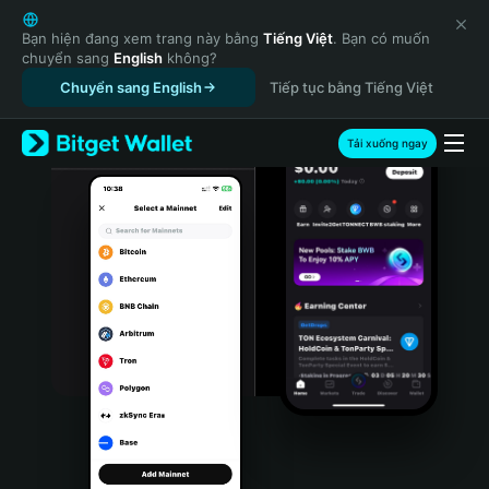
English
日本語
Bạn hiện đang xem trang này bằng
Tiếng Việt
. Bạn có muốn
chuyển sang
English
không?
Tiếng Việt
Chuyển sang English
Tiếp tục bằng Tiếng Việt
Русский
Español (Latinoamérica)
Türkçe
Tải xuống ngay
Italiano
Français
Deutsch
简体中文
繁體中文
Português (Portugal)
Bahasa Indonesia
ภาษาไทย
हिन्दी
বাংলা
Español
Português (Brasil)
Español (Argentina)