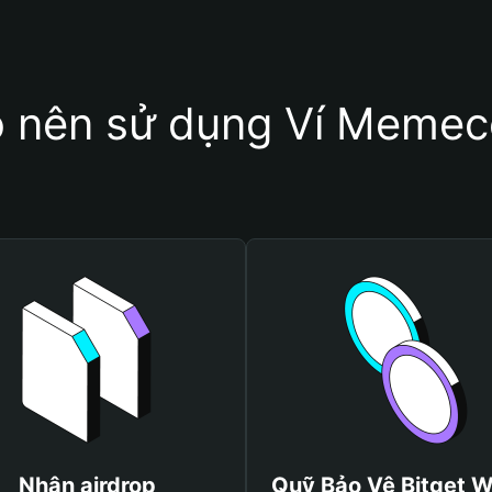
o nên sử dụng Ví Meme
Nhận airdrop
Quỹ Bảo Vệ Bitget W