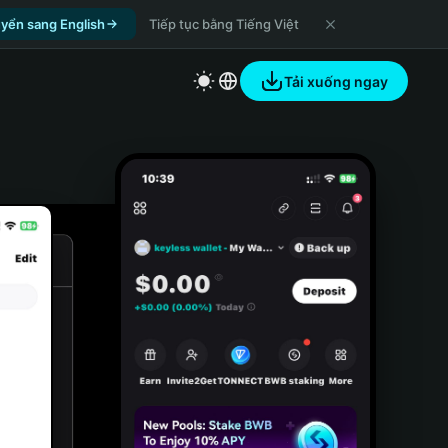
yển sang English
Tiếp tục bằng Tiếng Việt
Tải xuống ngay