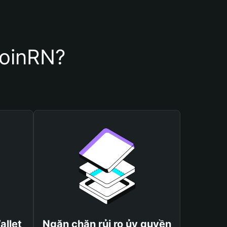
coinRN?
allet
Ngăn chặn rủi ro ủy quyền