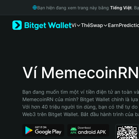
English
Bạn hiện đang xem trang này bằng
Tiếng Việt
. B
日本語
Tiếng Việt
Ví
Thẻ
Swap
Earn
Predicti
Русский
Español (Latinoamérica)
Türkçe
Italiano
Français
Deutsch
Ví MemecoinRN
简体中文
繁體中文
Português (Portugal)
Bạn đang muốn tìm một ví tiền điện tử an toàn và 
Bahasa Indonesia
MemecoinRN của mình? Bitget Wallet chính là lựa 
ภาษาไทย
Với hơn 40 triệu người tin dùng, bạn có thể tự do
हिन्दी
Web3 trên Bitget Wallet. Bắt đầu hành trình của b
বাংলা
Español
Português (Brasil)
Español (Argentina)