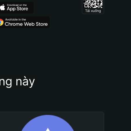
Tải xuống
ung này