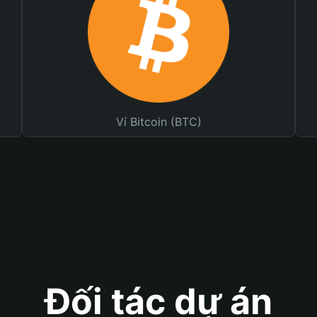
Ví Bitcoin (BTC)
Đối tác dự án