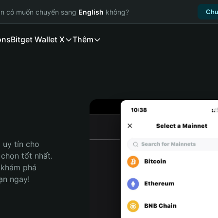
ạn có muốn chuyển sang
English
không?
Chu
ons
Bitget Wallet X
Thêm
uy tín cho 
chọn tốt nhất. 
 khám phá 
ạn ngay!