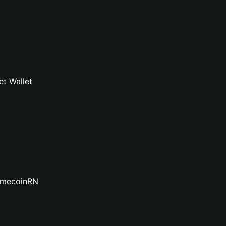
t Wallet
MemecoinRN