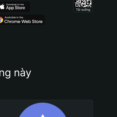
Tải xuống
ung này