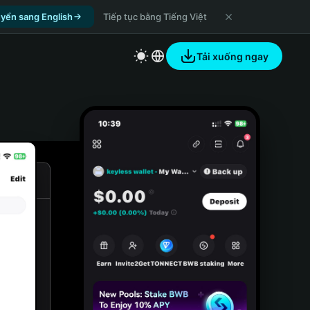
yển sang English
Tiếp tục bằng Tiếng Việt
Tải xuống ngay