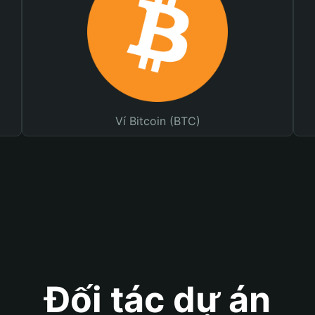
Ví Bitcoin (BTC)
Đối tác dự án