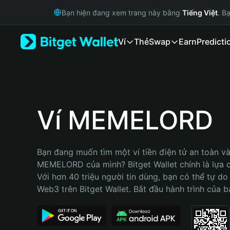
English
Bạn hiện đang xem trang này bằng
Tiếng Việt
. B
日本語
Tiếng Việt
Ví
Thẻ
Swap
Earn
Predicti
Русский
Español (Latinoamérica)
Türkçe
Italiano
Français
Deutsch
Ví MEMELORD
简体中文
繁體中文
Português (Portugal)
Bạn đang muốn tìm một ví tiền điện tử an toàn và 
Bahasa Indonesia
MEMELORD của mình? Bitget Wallet chính là lựa ch
ภาษาไทย
Với hơn 40 triệu người tin dùng, bạn có thể tự do
हिन्दी
Web3 trên Bitget Wallet. Bắt đầu hành trình của b
বাংলা
Español
Português (Brasil)
Español (Argentina)