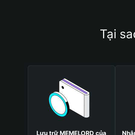
Tại s
Lưu trữ MEMELORD của
Nhậ