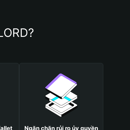
ELORD?
allet
Ngăn chặn rủi ro ủy quyền