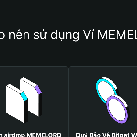
ao nên sử dụng Ví MEM
n airdrop MEMELORD
Quỹ Bảo Vệ Bitget W