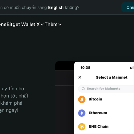
ạn có muốn chuyển sang
English
không?
Chu
ons
Bitget Wallet X
Thêm
uy tín cho 
ọn tốt nhất. 
 khám phá 
ạn ngay!