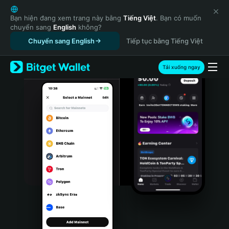
English
日本語
Bạn hiện đang xem trang này bằng
Tiếng Việt
. Bạn có muốn
chuyển sang
English
không?
Tiếng Việt
Chuyển sang English
Tiếp tục bằng Tiếng Việt
Русский
Español (Latinoamérica)
Türkçe
Tải xuống ngay
Italiano
Français
Deutsch
简体中文
繁體中文
Português (Portugal)
Bahasa Indonesia
ภาษาไทย
हिन्दी
বাংলা
Español
Português (Brasil)
Español (Argentina)