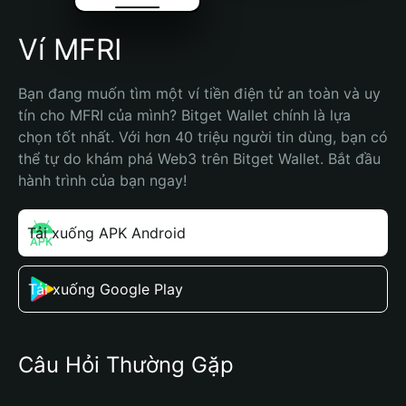
Ví MFRI
Bạn đang muốn tìm một ví tiền điện tử an toàn và uy 
tín cho MFRI của mình? Bitget Wallet chính là lựa 
chọn tốt nhất. Với hơn 40 triệu người tin dùng, bạn có 
thể tự do khám phá Web3 trên Bitget Wallet. Bắt đầu 
hành trình của bạn ngay!
Tải xuống APK Android
Tải xuống Google Play
Câu Hỏi Thường Gặp