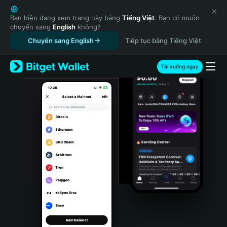
English
日本語
Bạn hiện đang xem trang này bằng
Tiếng Việt
. Bạn có muốn
chuyển sang
English
không?
Tiếng Việt
Chuyển sang English
Tiếp tục bằng Tiếng Việt
Русский
Español (Latinoamérica)
Türkçe
Tải xuống ngay
Italiano
Français
Deutsch
简体中文
繁體中文
Português (Portugal)
Bahasa Indonesia
ภาษาไทย
हिन्दी
বাংলা
Español
Português (Brasil)
Español (Argentina)