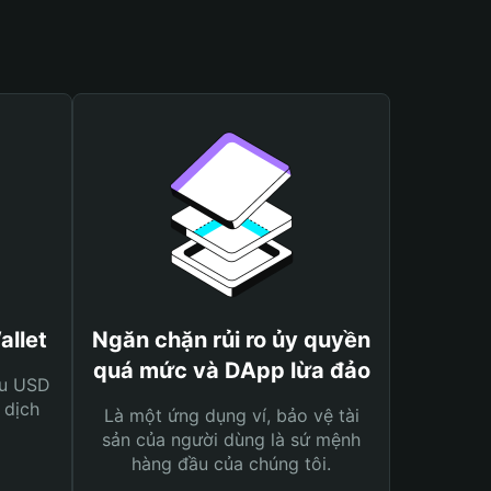
allet
Ngăn chặn rủi ro ủy quyền
quá mức và DApp lừa đảo
ệu USD
 dịch
Là một ứng dụng ví, bảo vệ tài
sản của người dùng là sứ mệnh
hàng đầu của chúng tôi.