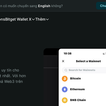
ạn có muốn chuyển sang
English
không?
Chu
ons
Bitget Wallet X
Thêm
uy tín cho 
t nhất. Với hơn 
há Web3 trên 