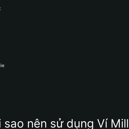
t
lie
i sao nên sử dụng Ví Mill