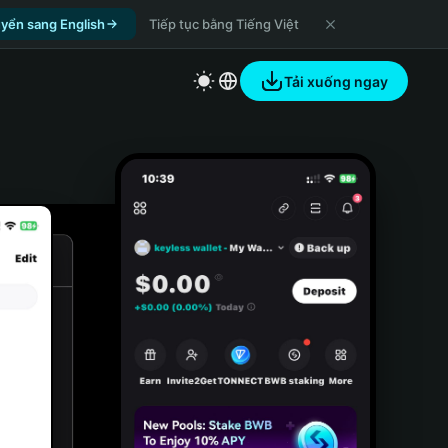
yển sang English
Tiếp tục bằng Tiếng Việt
Tải xuống ngay