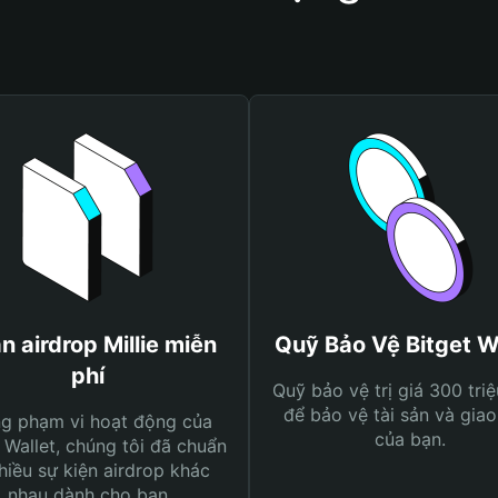
n airdrop Millie miễn
Quỹ Bảo Vệ Bitget W
phí
Quỹ bảo vệ trị giá 300 tri
để bảo vệ tài sản và giao
ng phạm vi hoạt động của
của bạn.
 Wallet, chúng tôi đã chuẩn
hiều sự kiện airdrop khác
nhau dành cho bạn