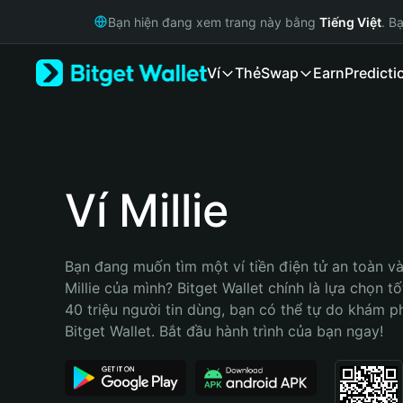
English
Bạn hiện đang xem trang này bằng
Tiếng Việt
. B
日本語
Tiếng Việt
Ví
Thẻ
Swap
Earn
Predicti
Русский
Español (Latinoamérica)
Türkçe
Italiano
Français
Deutsch
Ví Millie
简体中文
繁體中文
Português (Portugal)
Bạn đang muốn tìm một ví tiền điện tử an toàn và 
Bahasa Indonesia
Millie của mình? Bitget Wallet chính là lựa chọn tố
ภาษาไทย
40 triệu người tin dùng, bạn có thể tự do khám p
हिन्दी
Bitget Wallet. Bắt đầu hành trình của bạn ngay!
বাংলা
Español
Português (Brasil)
Español (Argentina)