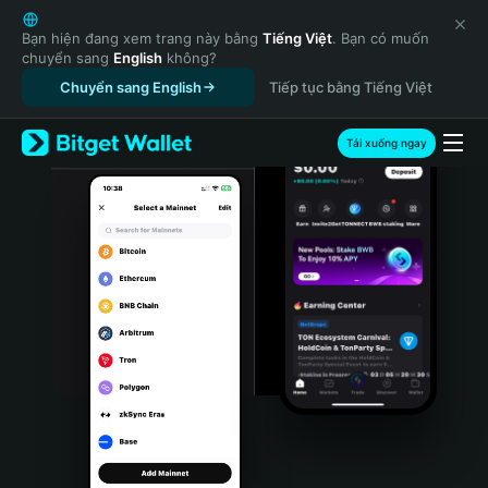
English
日本語
Bạn hiện đang xem trang này bằng
Tiếng Việt
. Bạn có muốn
chuyển sang
English
không?
Tiếng Việt
Chuyển sang English
Tiếp tục bằng Tiếng Việt
Русский
Español (Latinoamérica)
Türkçe
Tải xuống ngay
Italiano
Français
Deutsch
简体中文
繁體中文
Português (Portugal)
Bahasa Indonesia
ภาษาไทย
हिन्दी
বাংলা
Español
Português (Brasil)
Español (Argentina)