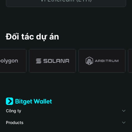
Đối tác dự án
Công ty
Về Bitget Wallet
Products