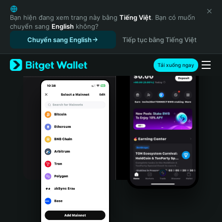
English
日本語
Bạn hiện đang xem trang này bằng
Tiếng Việt
. Bạn có muốn
chuyển sang
English
không?
Tiếng Việt
Chuyển sang English
Tiếp tục bằng Tiếng Việt
Русский
Español (Latinoamérica)
Türkçe
Tải xuống ngay
Italiano
Français
Deutsch
简体中文
繁體中文
Português (Portugal)
Bahasa Indonesia
ภาษาไทย
हिन्दी
বাংলা
Español
Português (Brasil)
Español (Argentina)