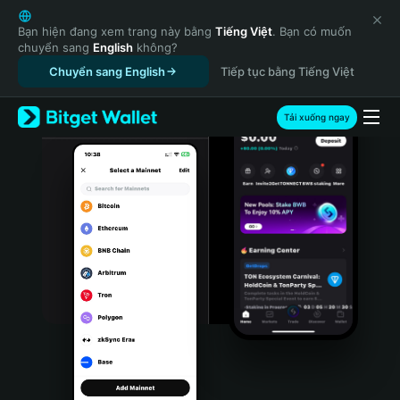
English
日本語
Bạn hiện đang xem trang này bằng
Tiếng Việt
. Bạn có muốn
chuyển sang
English
không?
Tiếng Việt
Chuyển sang English
Tiếp tục bằng Tiếng Việt
Русский
Español (Latinoamérica)
Türkçe
Tải xuống ngay
Italiano
Français
Deutsch
简体中文
繁體中文
Português (Portugal)
Bahasa Indonesia
ภาษาไทย
हिन्दी
বাংলা
Español
Português (Brasil)
Español (Argentina)