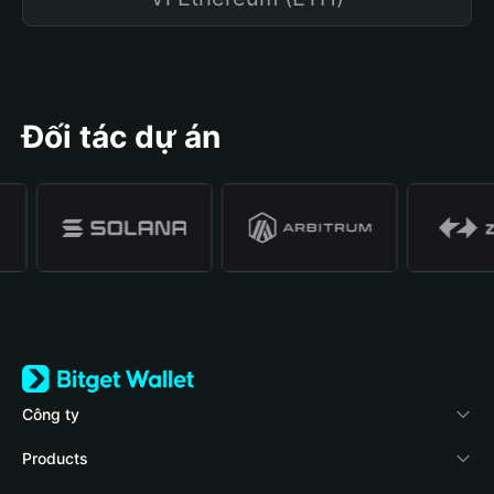
Đối tác dự án
Công ty
Về Bitget Wallet
Products