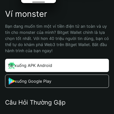
Ví monster
Bạn đang muốn tìm một ví tiền điện tử an toàn và uy 
tín cho monster của mình? Bitget Wallet chính là lựa 
chọn tốt nhất. Với hơn 40 triệu người tin dùng, bạn có 
thể tự do khám phá Web3 trên Bitget Wallet. Bắt đầu 
hành trình của bạn ngay!
Tải xuống APK Android
Tải xuống Google Play
Câu Hỏi Thường Gặp