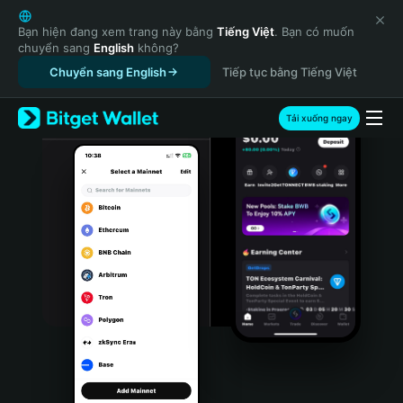
English
日本語
Bạn hiện đang xem trang này bằng
Tiếng Việt
. Bạn có muốn
chuyển sang
English
không?
Tiếng Việt
Chuyển sang English
Tiếp tục bằng Tiếng Việt
Русский
Español (Latinoamérica)
Türkçe
Tải xuống ngay
Italiano
Français
Deutsch
简体中文
繁體中文
Português (Portugal)
Bahasa Indonesia
ภาษาไทย
हिन्दी
বাংলা
Español
Português (Brasil)
Español (Argentina)