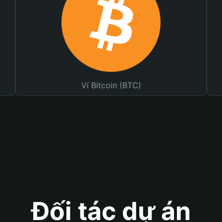
Ví Bitcoin (BTC)
Đối tác dự án