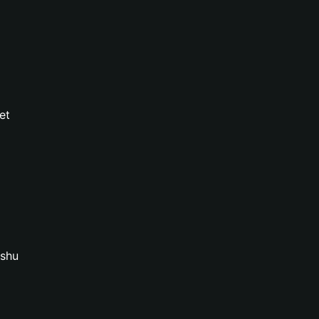
et
oshu