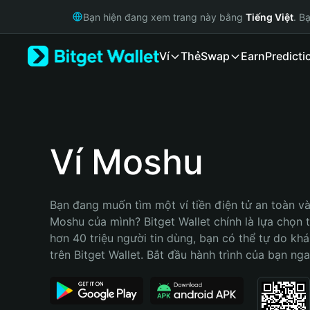
English
Bạn hiện đang xem trang này bằng
Tiếng Việt
. B
日本語
Tiếng Việt
Ví
Thẻ
Swap
Earn
Predicti
Русский
Español (Latinoamérica)
Türkçe
Italiano
Français
Deutsch
Ví Moshu
简体中文
繁體中文
Português (Portugal)
Bạn đang muốn tìm một ví tiền điện tử an toàn và 
Bahasa Indonesia
Moshu của mình? Bitget Wallet chính là lựa chọn tố
ภาษาไทย
hơn 40 triệu người tin dùng, bạn có thể tự do kh
हिन्दी
trên Bitget Wallet. Bắt đầu hành trình của bạn nga
বাংলা
Español
Português (Brasil)
Español (Argentina)