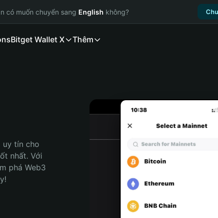
ạn có muốn chuyển sang
English
không?
Chu
ons
Bitget Wallet X
Thêm
uy tín cho 
t nhất. Với 
ám phá Web3 
y!