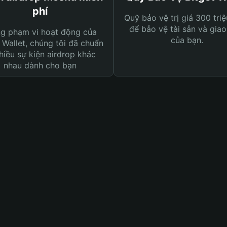
phí
Quỹ bảo vệ trị giá 300 tri
để bảo vệ tài sản và giao
ng phạm vi hoạt động của
của bạn.
 Wallet, chúng tôi đã chuẩn
hiều sự kiện airdrop khác
nhau dành cho bạn