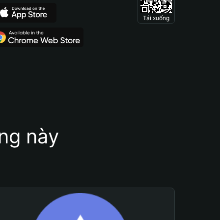
Tải xuống
ung này