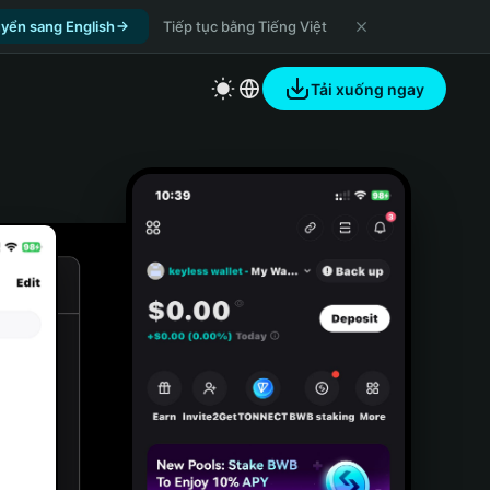
yển sang English
Tiếp tục bằng Tiếng Việt
Tải xuống ngay