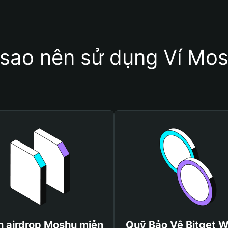
 sao nên sử dụng Ví Mo
 airdrop Moshu miễn
Quỹ Bảo Vệ Bitget W