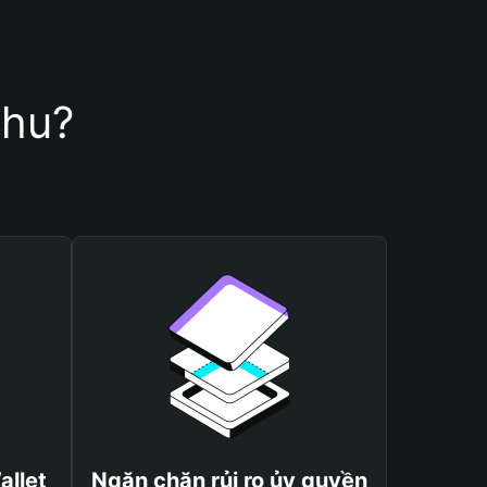
shu?
allet
Ngăn chặn rủi ro ủy quyền