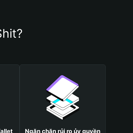
Shit?
allet
Ngăn chặn rủi ro ủy quyền