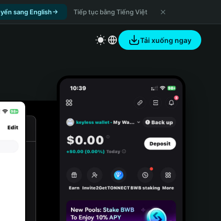
yển sang English
Tiếp tục bằng Tiếng Việt
Tải xuống ngay