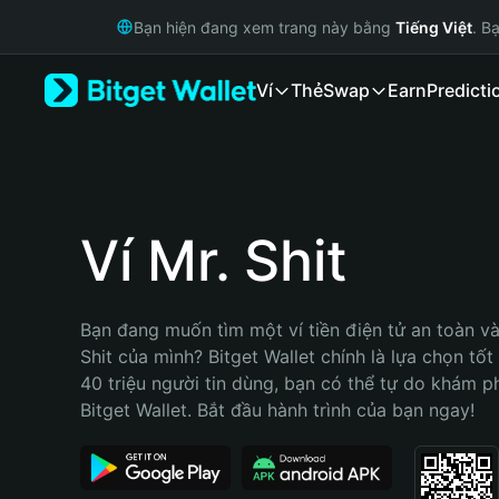
English
Bạn hiện đang xem trang này bằng
Tiếng Việt
. B
日本語
Tiếng Việt
Ví
Thẻ
Swap
Earn
Predicti
Русский
Español (Latinoamérica)
Türkçe
Italiano
Français
Deutsch
Ví Mr. Shit
简体中文
繁體中文
Português (Portugal)
Bạn đang muốn tìm một ví tiền điện tử an toàn và 
Bahasa Indonesia
Shit của mình? Bitget Wallet chính là lựa chọn tốt 
ภาษาไทย
40 triệu người tin dùng, bạn có thể tự do khám p
हिन्दी
Bitget Wallet. Bắt đầu hành trình của bạn ngay!
বাংলা
Español
Português (Brasil)
Español (Argentina)