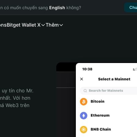
ạn có muốn chuyển sang
English
không?
Chu
ons
Bitget Wallet X
Thêm
uy tín cho Mr. 
nhất. Với hơn 
há Web3 trên 