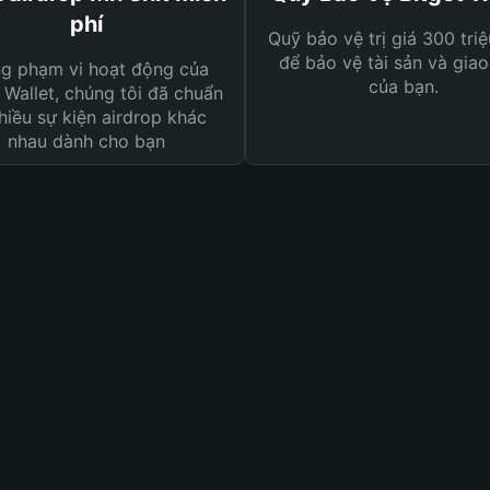
phí
Quỹ bảo vệ trị giá 300 tri
để bảo vệ tài sản và giao
ng phạm vi hoạt động của
của bạn.
 Wallet, chúng tôi đã chuẩn
hiều sự kiện airdrop khác
nhau dành cho bạn