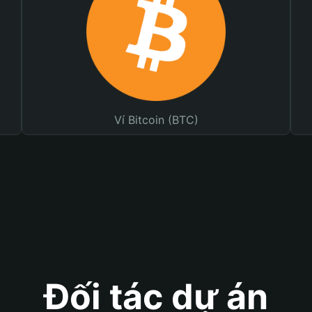
Ví Bitcoin (BTC)
Đối tác dự án