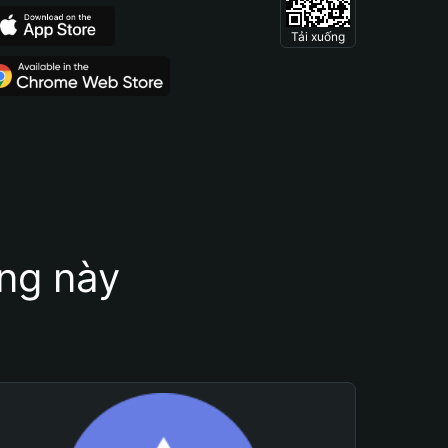
Tải xuống
ung này