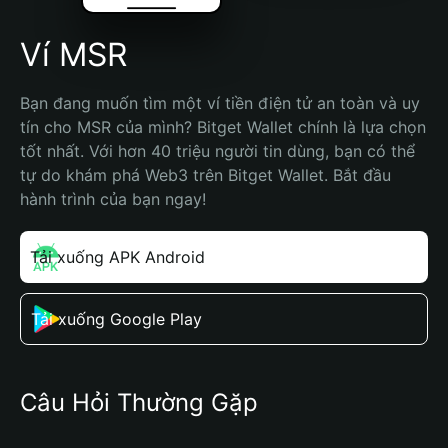
Ví MSR
Bạn đang muốn tìm một ví tiền điện tử an toàn và uy 
tín cho MSR của mình? Bitget Wallet chính là lựa chọn 
tốt nhất. Với hơn 40 triệu người tin dùng, bạn có thể 
tự do khám phá Web3 trên Bitget Wallet. Bắt đầu 
hành trình của bạn ngay!
Tải xuống APK Android
Tải xuống Google Play
Câu Hỏi Thường Gặp