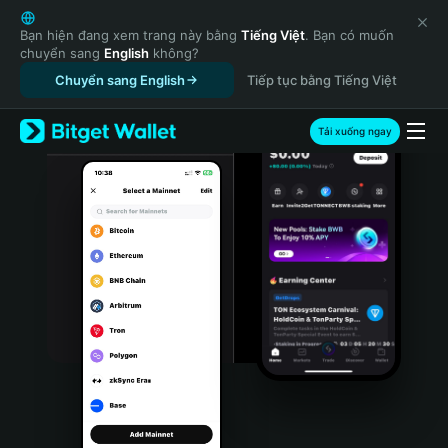
English
日本語
Bạn hiện đang xem trang này bằng
Tiếng Việt
. Bạn có muốn
chuyển sang
English
không?
Tiếng Việt
Chuyển sang English
Tiếp tục bằng Tiếng Việt
Русский
Español (Latinoamérica)
Türkçe
Tải xuống ngay
Italiano
Français
Deutsch
简体中文
繁體中文
Português (Portugal)
Bahasa Indonesia
ภาษาไทย
हिन्दी
বাংলা
Español
Português (Brasil)
Español (Argentina)