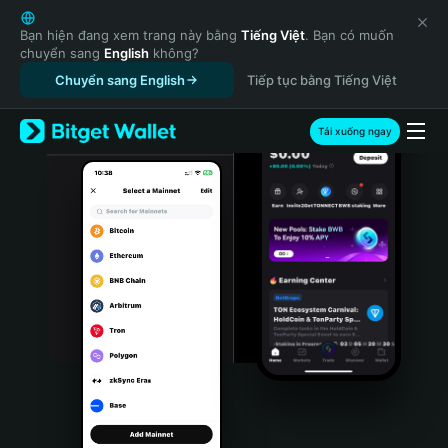
English
日本語
Bạn hiện đang xem trang này bằng
Tiếng Việt
. Bạn có muốn
chuyển sang
English
không?
Tiếng Việt
Chuyển sang English
Tiếp tục bằng Tiếng Việt
Русский
Español (Latinoamérica)
Türkçe
Tải xuống ngay
Italiano
Français
Deutsch
简体中文
繁體中文
Português (Portugal)
Bahasa Indonesia
ภาษาไทย
हिन्दी
বাংলা
Español
Português (Brasil)
Español (Argentina)