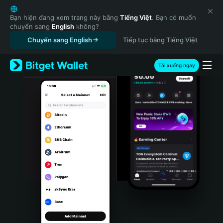
English
日本語
Bạn hiện đang xem trang này bằng
Tiếng Việt
. Bạn có muốn
chuyển sang
English
không?
Tiếng Việt
Chuyển sang English
Tiếp tục bằng Tiếng Việt
Русский
Español (Latinoamérica)
Türkçe
Tải xuống ngay
Italiano
Français
Deutsch
简体中文
繁體中文
Português (Portugal)
Bahasa Indonesia
ภาษาไทย
हिन्दी
বাংলা
Español
Português (Brasil)
Español (Argentina)