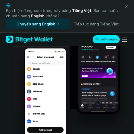
English
日本語
Bạn hiện đang xem trang này bằng
Tiếng Việt
. Bạn có muốn
chuyển sang
English
không?
Tiếng Việt
Chuyển sang English
Tiếp tục bằng Tiếng Việt
Русский
Español (Latinoamérica)
Türkçe
Tải xuống ngay
Italiano
Français
Deutsch
简体中文
繁體中文
Português (Portugal)
Bahasa Indonesia
ภาษาไทย
हिन्दी
বাংলা
Español
Português (Brasil)
Español (Argentina)