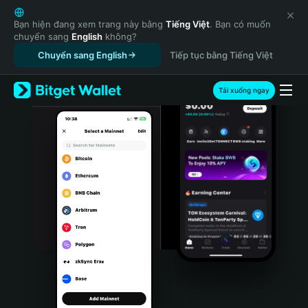
English
日本語
Bạn hiện đang xem trang này bằng
Tiếng Việt
. Bạn có muốn
chuyển sang
English
không?
Tiếng Việt
Chuyển sang English
Tiếp tục bằng Tiếng Việt
Русский
Español (Latinoamérica)
Türkçe
Tải xuống ngay
Italiano
Français
Deutsch
简体中文
繁體中文
Português (Portugal)
Bahasa Indonesia
ภาษาไทย
हिन्दी
বাংলা
Español
Português (Brasil)
Español (Argentina)