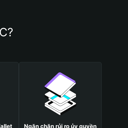
AC?
allet
Ngăn chặn rủi ro ủy quyền