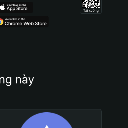
Tải xuống
ung này