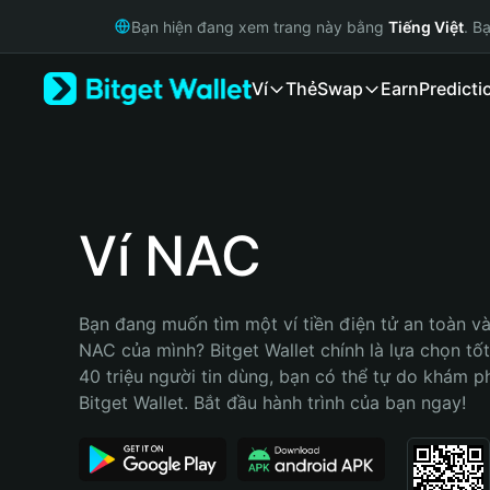
English
Bạn hiện đang xem trang này bằng
Tiếng Việt
. B
日本語
Tiếng Việt
Ví
Thẻ
Swap
Earn
Predicti
Русский
Español (Latinoamérica)
Türkçe
Italiano
Français
Deutsch
Ví NAC
简体中文
繁體中文
Português (Portugal)
Bạn đang muốn tìm một ví tiền điện tử an toàn và 
Bahasa Indonesia
NAC của mình? Bitget Wallet chính là lựa chọn tốt 
ภาษาไทย
40 triệu người tin dùng, bạn có thể tự do khám p
हिन्दी
Bitget Wallet. Bắt đầu hành trình của bạn ngay!
বাংলা
Español
Português (Brasil)
Español (Argentina)