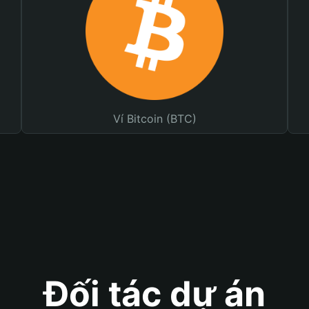
Ví Bitcoin (BTC)
Đối tác dự án