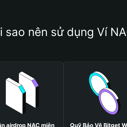
i sao nên sử dụng Ví N
n airdrop NAC miễn
Quỹ Bảo Vệ Bitget W