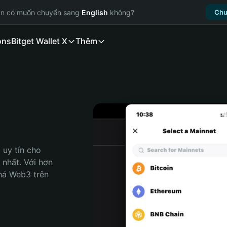
ạn có muốn chuyển sang
English
không?
Chu
ons
Bitget Wallet X
Thêm
uy tín cho 
nhất. Với hơn 
há Web3 trên 