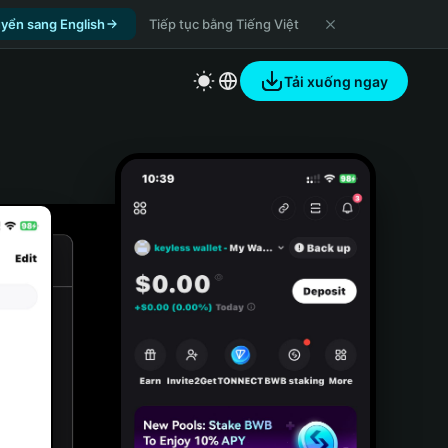
yển sang English
Tiếp tục bằng Tiếng Việt
Tải xuống ngay