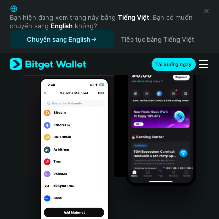
English
日本語
Bạn hiện đang xem trang này bằng
Tiếng Việt
. Bạn có muốn
chuyển sang
English
không?
Tiếng Việt
Chuyển sang English
Tiếp tục bằng Tiếng Việt
Русский
Español (Latinoamérica)
Türkçe
Tải xuống ngay
Italiano
Français
Deutsch
简体中文
繁體中文
Português (Portugal)
Bahasa Indonesia
ภาษาไทย
हिन्दी
বাংলা
Español
Português (Brasil)
Español (Argentina)