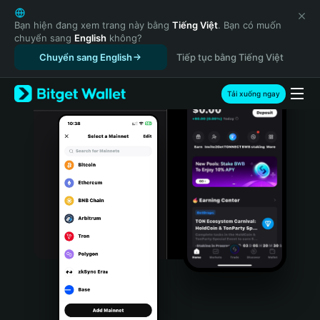
English
日本語
Bạn hiện đang xem trang này bằng
Tiếng Việt
. Bạn có muốn
chuyển sang
English
không?
Tiếng Việt
Chuyển sang English
Tiếp tục bằng Tiếng Việt
Русский
Español (Latinoamérica)
Türkçe
Tải xuống ngay
Italiano
Français
Deutsch
简体中文
繁體中文
Português (Portugal)
Bahasa Indonesia
ภาษาไทย
हिन्दी
বাংলা
Español
Português (Brasil)
Español (Argentina)