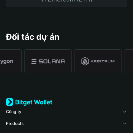
Đối tác dự án
Công ty
Về Bitget Wallet
Products