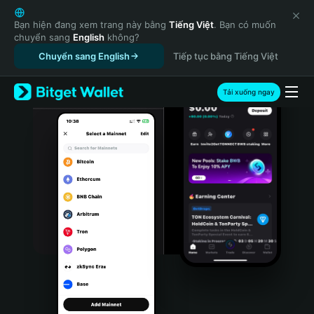
English
日本語
Bạn hiện đang xem trang này bằng
Tiếng Việt
. Bạn có muốn
chuyển sang
English
không?
Tiếng Việt
Chuyển sang English
Tiếp tục bằng Tiếng Việt
Русский
Español (Latinoamérica)
Türkçe
Tải xuống ngay
Italiano
Français
Deutsch
简体中文
繁體中文
Português (Portugal)
Bahasa Indonesia
ภาษาไทย
हिन्दी
বাংলা
Español
Português (Brasil)
Español (Argentina)