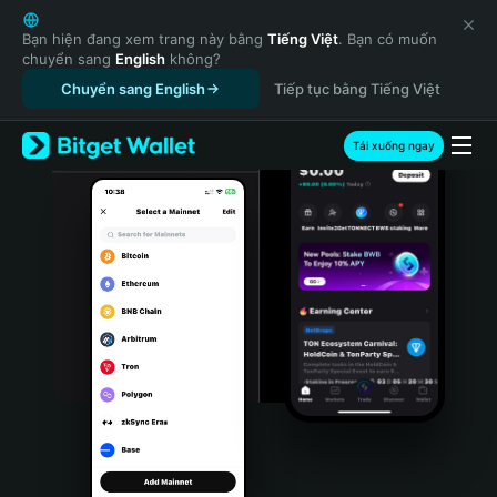
English
日本語
Bạn hiện đang xem trang này bằng
Tiếng Việt
. Bạn có muốn
chuyển sang
English
không?
Tiếng Việt
Chuyển sang English
Tiếp tục bằng Tiếng Việt
Русский
Español (Latinoamérica)
Türkçe
Tải xuống ngay
Italiano
Français
Deutsch
简体中文
繁體中文
Português (Portugal)
Bahasa Indonesia
ภาษาไทย
हिन्दी
বাংলা
Español
Português (Brasil)
Español (Argentina)