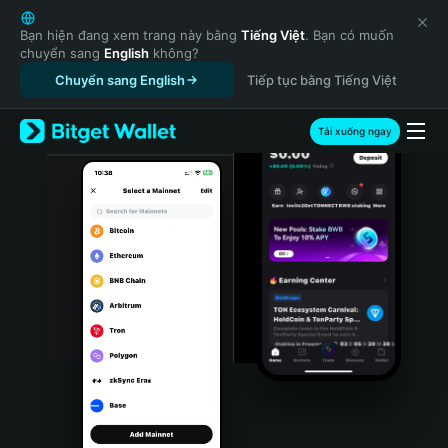
English
日本語
Bạn hiện đang xem trang này bằng
Tiếng Việt
. Bạn có muốn
chuyển sang
English
không?
Tiếng Việt
Chuyển sang English
Tiếp tục bằng Tiếng Việt
Русский
Español (Latinoamérica)
Türkçe
Tải xuống ngay
Italiano
Français
Deutsch
简体中文
繁體中文
Português (Portugal)
Bahasa Indonesia
ภาษาไทย
हिन्दी
বাংলা
Español
Português (Brasil)
Español (Argentina)